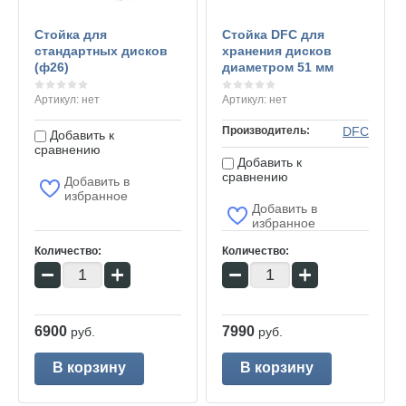
ата
нтия
Стойка для
Стойка DFC для
стандартных дисков
хранения дисков
галерея
(ф26)
диаметром 51 мм
зные статьи
Артикул:
нет
Артикул:
нет
такты
Производитель:
DFC
Добавить к
сравнению
и бренды
Добавить к
сравнению
Добавить в
пировочный центр
избранное
Добавить в
а сайта
избранное
рудование для
Количество:
Количество:
тивных залов
−
+
−
+
тификаты
ишите нам
6900
7990
руб.
руб.
В корзину
В корзину