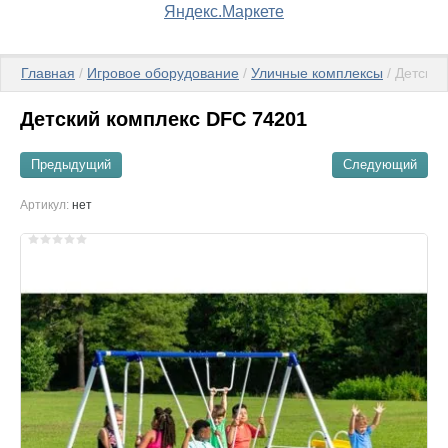
Главная
 / 
Игровое оборудование
 / 
Уличные комплексы
 / Детски
Детский комплекс DFC 74201
Предыдущий
Следующий
Артикул:
нет
ата