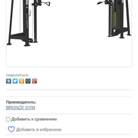
ата
поделиться
нтия
галерея
зные статьи
Производитель:
такты
BRONZE GYM
и бренды
Добавить к сравнению
пировочный центр
Добавить в избранное