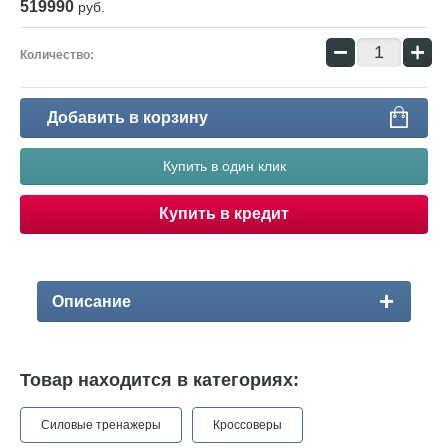
а сайта
519990
руб.
рудование для
−
+
тивных залов
Количество:
тификаты
Добавить в корзину
ишите нам
Купить в один клик
Купить в кредит
Описание
Товар находится в категориях:
Силовые тренажеры
Кроссоверы