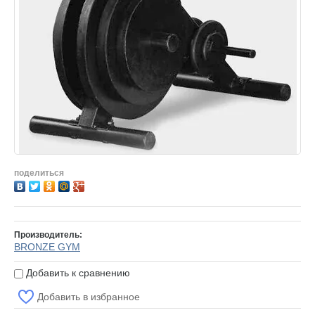
ата
нтия
галерея
зные статьи
такты
и бренды
пировочный центр
а сайта
поделиться
рудование для
тивных залов
тификаты
Производитель:
BRONZE GYM
ишите нам
Добавить к сравнению
Добавить в избранное