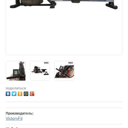
тификаты
ишите нам
поделиться
Производитель:
VictoryFit